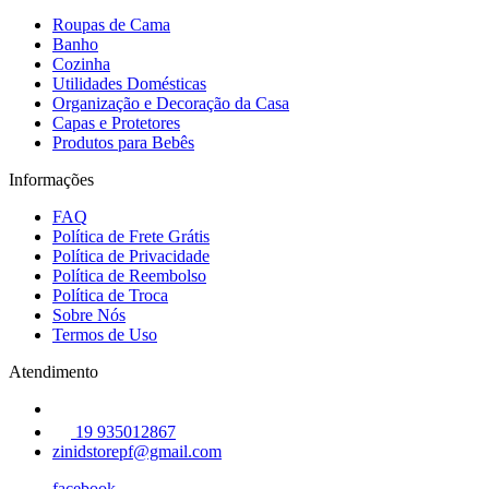
Roupas de Cama
Banho
Cozinha
Utilidades Domésticas
Organização e Decoração da Casa
Capas e Protetores
Produtos para Bebês
Informações
FAQ
Política de Frete Grátis
Política de Privacidade
Política de Reembolso
Política de Troca
Sobre Nós
Termos de Uso
Atendimento
19 935012867
zinidstorepf@gmail.com
facebook