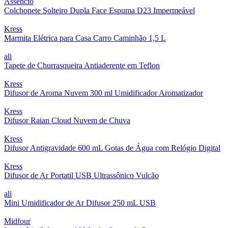
Assencio
Colchonete Solteiro Dupla Face Espuma D23 Impermeável
Kress
Marmita Elétrica para Casa Carro Caminhão 1,5 L
ali
Tapete de Churrasqueira Antiaderente em Teflon
Kress
Difusor de Aroma Nuvem 300 ml Umidificador Aromatizador
Kress
Difusor Raian Cloud Nuvem de Chuva
Kress
Difusor Antigravidade 600 mL Gotas de Água com Relógio Digital
Kress
Difusor de Ar Portatil USB Ultrassônico Vulcão
ali
Mini Umidificador de Ar Difusor 250 mL USB
Midfour