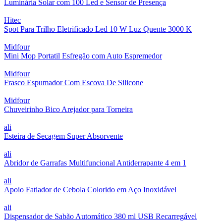
Luminária Solar com 100 Led e Sensor de Presença
Hitec
Spot Para Trilho Eletrificado Led 10 W Luz Quente 3000 K
Midfour
Mini Mop Portatil Esfregão com Auto Espremedor
Midfour
Frasco Espumador Com Escova De Silicone
Midfour
Chuveirinho Bico Arejador para Torneira
ali
Esteira de Secagem Super Absorvente
ali
Abridor de Garrafas Multifuncional Antiderrapante 4 em 1
ali
Apoio Fatiador de Cebola Colorido em Aço Inoxidável
ali
Dispensador de Sabão Automático 380 ml USB Recarregável