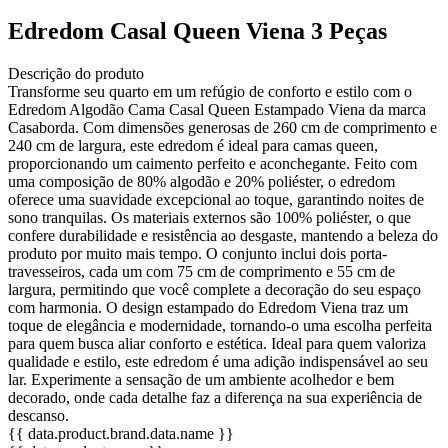
Edredom Casal Queen Viena 3 Peças
Descrição do produto
Transforme seu quarto em um refúgio de conforto e estilo com o
Edredom Algodão Cama Casal Queen Estampado Viena da marca
Casaborda. Com dimensões generosas de 260 cm de comprimento e
240 cm de largura, este edredom é ideal para camas queen,
proporcionando um caimento perfeito e aconchegante. Feito com
uma composição de 80% algodão e 20% poliéster, o edredom
oferece uma suavidade excepcional ao toque, garantindo noites de
sono tranquilas. Os materiais externos são 100% poliéster, o que
confere durabilidade e resistência ao desgaste, mantendo a beleza do
produto por muito mais tempo. O conjunto inclui dois porta-
travesseiros, cada um com 75 cm de comprimento e 55 cm de
largura, permitindo que você complete a decoração do seu espaço
com harmonia. O design estampado do Edredom Viena traz um
toque de elegância e modernidade, tornando-o uma escolha perfeita
para quem busca aliar conforto e estética. Ideal para quem valoriza
qualidade e estilo, este edredom é uma adição indispensável ao seu
lar. Experimente a sensação de um ambiente acolhedor e bem
decorado, onde cada detalhe faz a diferença na sua experiência de
descanso.
{{ data.product.brand.data.name }}