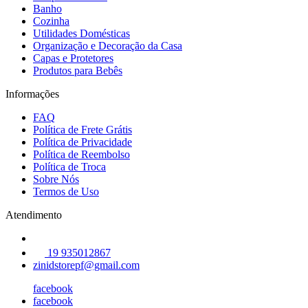
Banho
Cozinha
Utilidades Domésticas
Organização e Decoração da Casa
Capas e Protetores
Produtos para Bebês
Informações
FAQ
Política de Frete Grátis
Política de Privacidade
Política de Reembolso
Política de Troca
Sobre Nós
Termos de Uso
Atendimento
19 935012867
zinidstorepf@gmail.com
facebook
facebook