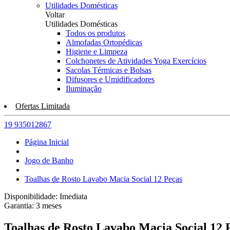
Utilidades Domésticas
Voltar
Utilidades Domésticas
Todos os produtos
Almofadas Ortopédicas
Higiene e Limpeza
Colchonetes de Atividades Yoga Exercícios
Sacolas Térmicas e Bolsas
Difusores e Umidificadores
Iluminação
Ofertas Limitada
19 935012867
Página Inicial
Jogo de Banho
Toalhas de Rosto Lavabo Macia Social 12 Peças
Disponibilidade:
Imediata
Garantia:
3
meses
Toalhas de Rosto Lavabo Macia Social 12 