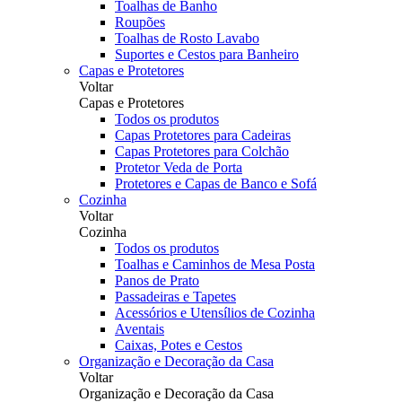
Toalhas de Banho
Roupões
Toalhas de Rosto Lavabo
Suportes e Cestos para Banheiro
Capas e Protetores
Voltar
Capas e Protetores
Todos os produtos
Capas Protetores para Cadeiras
Capas Protetores para Colchão
Protetor Veda de Porta
Protetores e Capas de Banco e Sofá
Cozinha
Voltar
Cozinha
Todos os produtos
Toalhas e Caminhos de Mesa Posta
Panos de Prato
Passadeiras e Tapetes
Acessórios e Utensílios de Cozinha
Aventais
Caixas, Potes e Cestos
Organização e Decoração da Casa
Voltar
Organização e Decoração da Casa